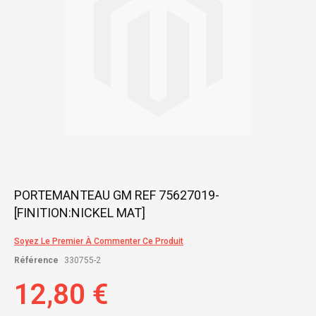
Skip
PORTEMANTEAU GM REF 75627019-
to
[FINITION:NICKEL MAT]
the
beginning
of
Soyez Le Premier À Commenter Ce Produit
the
Référence
330755-2
images
gallery
12,80 €