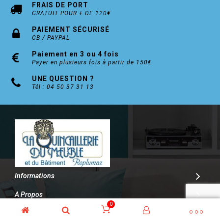
FRAIS DE PORT
GRATUIT POUR + DE 120€
PAIEMENT SÉCURISÉ
CB / PAYPAL
Paiement en 3 ou 4 fois
Payer en plusieurs fois à partir de 150€
UNE QUESTION ?
Tél : 04 50 37 31 13
Informations
A Propos
0
Contact