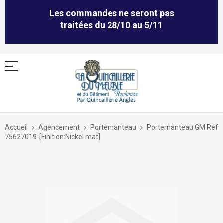
Les commandes ne seront pas
traitées du 28/10 au 5/11
Allez
au
Accueil
Agencement
Portemanteau
Portemanteau GM Ref
contenu
75627019-[Finition:Nickel mat]
Skip
to
the
end
of
the
images
gallery