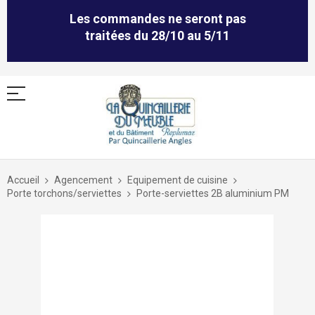
Les commandes ne seront pas
traitées du 28/10 au 5/11
Allez
au
Accueil
Agencement
Equipement de cuisine
contenu
Porte torchons/serviettes
Porte-serviettes 2B aluminium PM
Skip
to
the
end
of
the
images
gallery