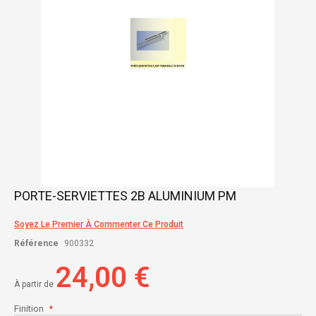
Skip
PORTE-SERVIETTES 2B ALUMINIUM PM
to
the
Soyez Le Premier À Commenter Ce Produit
beginning
of
Référence
900332
the
images
24,00 €
gallery
À partir de
Finition