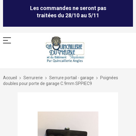
Les commandes ne seront pas
traitées du 28/10 au 5/11
Allez
au
Accueil
Serrurerie
Serrure portail - garage
Poignées
contenu
doubles pour porte de garage C.9mm SPPIEC9
Skip
to
the
end
of
the
images
gallery