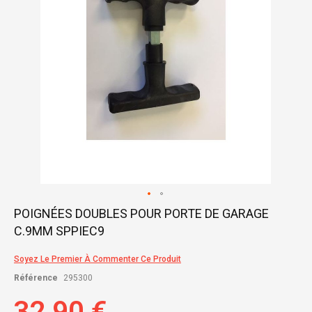
Skip
POIGNÉES DOUBLES POUR PORTE DE GARAGE
to
C.9MM SPPIEC9
the
beginning
of
Soyez Le Premier À Commenter Ce Produit
the
Référence
295300
images
gallery
32,90 €