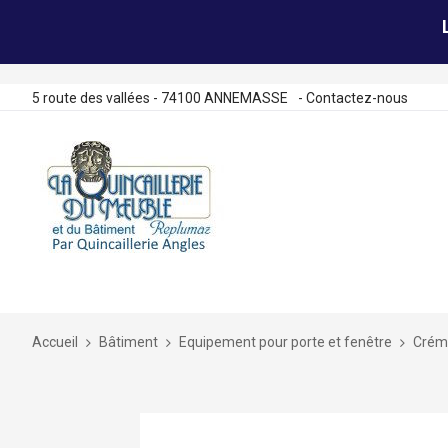
5 route des vallées - 74100 ANNEMASSE
-
Contactez-nous
Allez
au
contenu
Accueil
Bâtiment
Equipement pour porte et fenêtre
Crémo
Skip
to