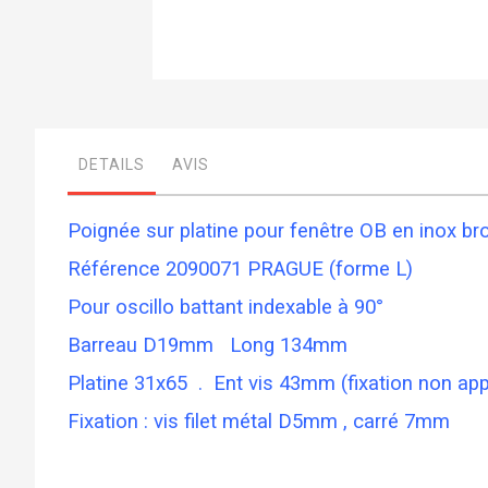
Skip
to
the
beginning
DETAILS
AVIS
of
the
images
gallery
Poignée sur platine pour fenêtre OB en inox b
Référence 2090071 PRAGUE (forme L)
Pour oscillo battant indexable à 90°
Barreau D19mm Long 134mm
Platine 31x65 . Ent vis 43mm (fixation non ap
Fixation : vis filet métal D5mm , carré 7mm