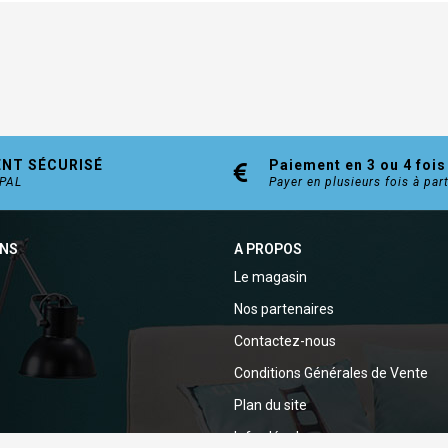
ENT SÉCURISÉ
Paiement en 3 ou 4 fois
YPAL
Payer en plusieurs fois à par
ONS
A PROPOS
Le magasin
Nos partenaires
Contactez-nous
Conditions Générales de Vente
Plan du site
Infos légales