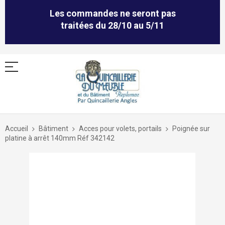
Les commandes ne seront pas
traitées du 28/10 au 5/11
Allez
au
Accueil
Bâtiment
Acces pour volets, portails
Poignée sur
contenu
platine à arrêt 140mm Réf 342142
Skip
to
the
end
of
the
images
gallery