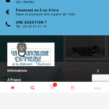
CB / PAYPAL
Paiement en 3 ou 4 fois
Payer en plusieurs fois à partir de 150€
UNE QUESTION ?
Tél : 04 50 37 31 13
Informations
A Propos
0
Contact
© Kalitys Multimédia