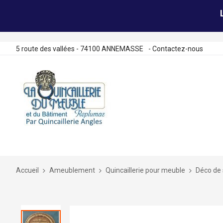
5 route des vallées - 74100 ANNEMASSE
-
Contactez-nous
Allez
au
contenu
Accueil
Ameublement
Quincaillerie pour meuble
Déco de 
Skip
to