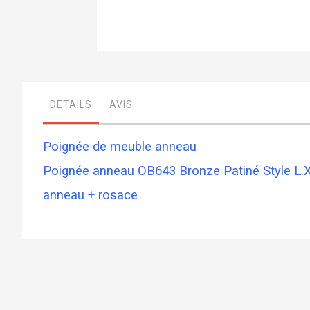
Skip
to
the
beginning
DETAILS
AVIS
of
the
images
gallery
Poignée de meuble anneau
Poignée anneau OB643 Bronze Patiné Style L.
anneau + rosace