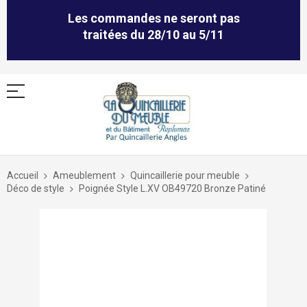
Les commandes ne seront pas
traitées du 28/10 au 5/11
Allez
au
Accueil
Ameublement
Quincaillerie pour meuble
contenu
Déco de style
Poignée Style L.XV OB49720 Bronze Patiné
Skip
to
the
end
of
the
images
gallery