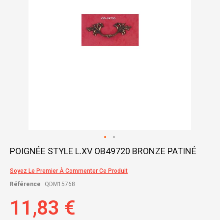
Skip
POIGNÉE STYLE L.XV OB49720 BRONZE PATINÉ
to
the
Soyez Le Premier À Commenter Ce Produit
beginning
of
Référence
QDM15768
the
images
11,83 €
gallery