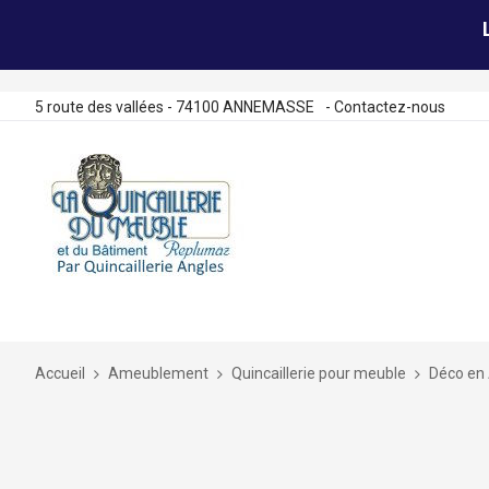
5 route des vallées - 74100 ANNEMASSE
-
Contactez-nous
Allez
au
contenu
Accueil
Ameublement
Quincaillerie pour meuble
Déco en 
Skip
to