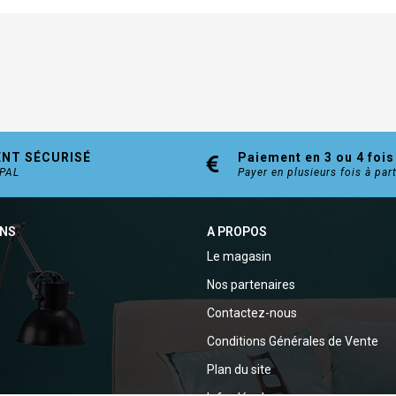
ENT SÉCURISÉ
Paiement en 3 ou 4 fois
YPAL
Payer en plusieurs fois à par
ONS
A PROPOS
Le magasin
Nos partenaires
Contactez-nous
Conditions Générales de Vente
Plan du site