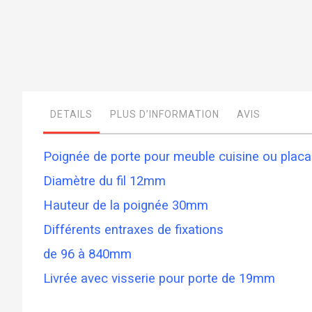
Skip
to
the
beginning
of
DETAILS
PLUS D’INFORMATION
AVIS
the
images
gallery
Poignée de porte pour meuble cuisine ou placar
Diamètre du fil 12mm
Hauteur de la poignée 30mm
Différents entraxes de fixations
de 96 à 840mm
Livrée avec visserie pour porte de 19mm