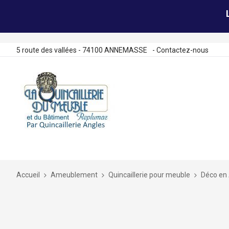
5 route des vallées - 74100 ANNEMASSE
-
Contactez-nous
Allez
au
contenu
Accueil
Ameublement
Quincaillerie pour meuble
Déco en 
Skip
to