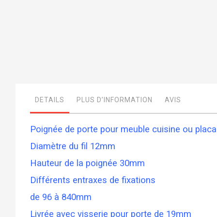
Skip
to
the
beginning
of
the
images
DETAILS
PLUS D’INFORMATION
AVIS
gallery
Poignée de porte pour meuble cuisine ou placar
Diamètre du fil 12mm
Hauteur de la poignée 30mm
Différents entraxes de fixations
de 96 à 840mm
Livrée avec visserie pour porte de 19mm