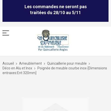
Les commandes ne seront pas
traitées du 28/10 au 5/11
Allez
au
Accueil
Ameublement
Quincaillerie pour meuble
contenu
Déco en Alu et Inox
Poignée de meuble courbe inox-[Dimensions
entraxes:Ent 320mm]
Skip
to
the
end
of
the
images