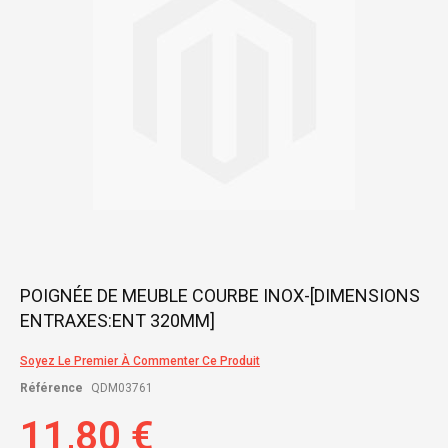
gallery
Skip
POIGNÉE DE MEUBLE COURBE INOX-[DIMENSIONS
to
ENTRAXES:ENT 320MM]
the
beginning
of
Soyez Le Premier À Commenter Ce Produit
the
Référence
QDM03761
images
gallery
11,80 €