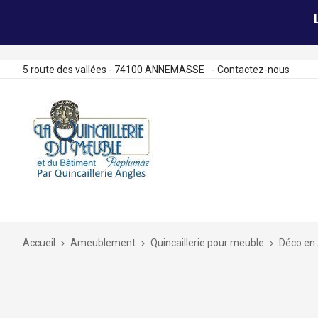
5 route des vallées - 74100 ANNEMASSE
-
Contactez-nous
Allez
au
contenu
Accueil
Ameublement
Quincaillerie pour meuble
Déco en 
Skip
to