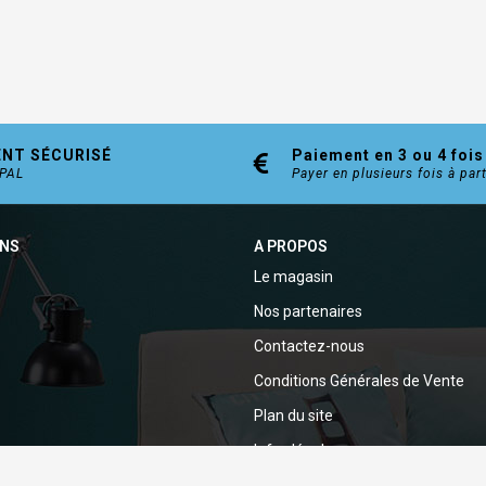
ENT SÉCURISÉ
Paiement en 3 ou 4 fois
YPAL
Payer en plusieurs fois à par
ONS
A PROPOS
Le magasin
Nos partenaires
Contactez-nous
Conditions Générales de Vente
Plan du site
Infos légales
Politique de confidentialité