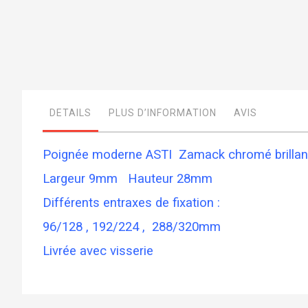
Skip
to
the
beginning
of
DETAILS
PLUS D’INFORMATION
AVIS
the
images
gallery
Poignée moderne ASTI Zamack chromé brilla
Largeur 9mm Hauteur 28mm
Différents entraxes de fixation :
96/128 , 192/224 ,
288/320mm
Livrée avec visserie