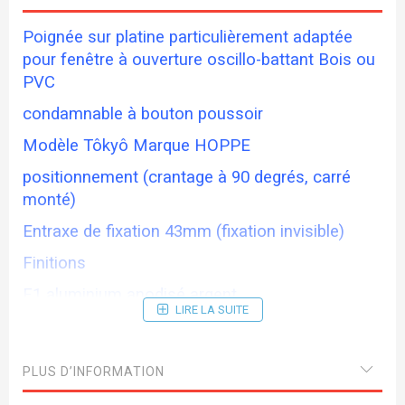
Poignée sur platine particulièrement adaptée
pour fenêtre à ouverture oscillo-battant Bois ou
PVC
condamnable à bouton poussoir
Modèle Tôkyô Marque HOPPE
positionnement (crantage à 90 degrés, carré
monté)
Entraxe de fixation 43mm (fixation invisible)
Finitions
F1 aluminium anodisé argent
LIRE LA SUITE
F9 aluminium aspect inox
F9016 aluminium laqué blanc
PLUS D’INFORMATION
Livré avec carré de 7x35