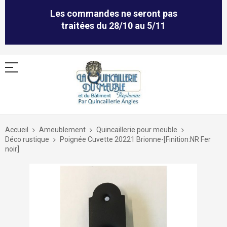
Les commandes ne seront pas
traitées du 28/10 au 5/11
Allez
au
Accueil
Ameublement
Quincaillerie pour meuble
contenu
Déco rustique
Poignée Cuvette 20221 Brionne-[Finition:NR Fer
noir]
Skip
to
the
end
of
the
images