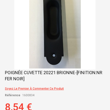
gallery
Skip
POIGNÉE CUVETTE 20221 BRIONNE-[FINITION:NR
to
FER NOIR]
the
beginning
of
Soyez Le Premier À Commenter Ce Produit
the
Référence
1600834
images
gallery
8,54 €