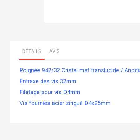
Skip
to
the
beginning
of
DETAILS
AVIS
the
images
gallery
Poignée 942/32 Cristal mat translucide / Anod
Entraxe des vis 32mm
Filetage pour vis D4mm
Vis fournies acier zingué D4x25mm