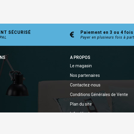
ENT SÉCURISÉ
Paiement en 3 ou 4 fois
YPAL
Payer en plusieurs fois à par
ONS
A PROPOS
Le magasin
Nos partenaires
Contactez-nous
Conditions Générales de Vente
Plan du site
Infos légales
Politique de confidentialité