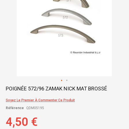
Skip
POIGNÉE 572/96 ZAMAK NICK MAT BROSSÉ
to
the
Soyez Le Premier À Commenter Ce Produit
beginning
of
Référence
QDM05195
the
images
4,50 €
gallery