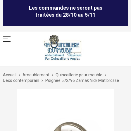
Les commandes ne seront pas
traitées du 28/10 au 5/11
Allez
au
Accueil
Ameublement
Quincaillerie pour meuble
contenu
Déco contemporain
Poignée 572/96 Zamak Nick Mat brossé
Skip
to
the
end
of
the
images
gallery