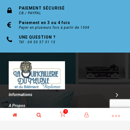
PAIEMENT SÉCURISÉ
CB / PAYPAL
Paiement en 3 ou 4 fois
Payer en plusieurs fois à partir de 150€
UNE QUESTION ?
Tél : 04 50 37 31 13
Informations
A Propos
0
Contact
© Kalitys Multimédia