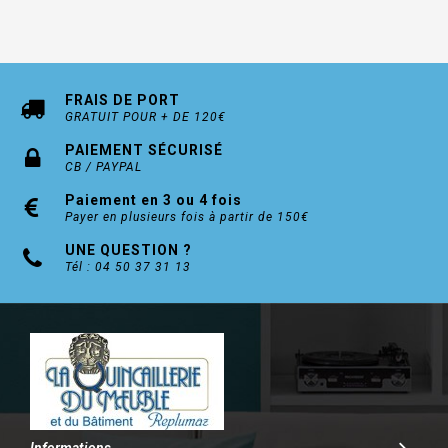
FRAIS DE PORT
GRATUIT POUR + DE 120€
PAIEMENT SÉCURISÉ
CB / PAYPAL
Paiement en 3 ou 4 fois
Payer en plusieurs fois à partir de 150€
UNE QUESTION ?
Tél : 04 50 37 31 13