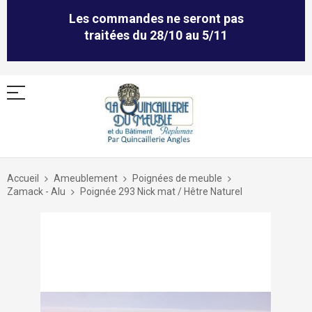
Les commandes ne seront pas
traitées du 28/10 au 5/11
Allez
au
Accueil
Ameublement
Poignées de meuble
contenu
Zamack - Alu
Poignée 293 Nick mat / Hêtre Naturel
Skip
to
the
end
of
the
images
gallery