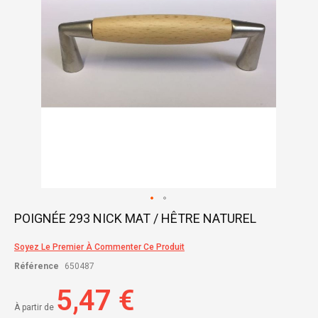
Skip
POIGNÉE 293 NICK MAT / HÊTRE NATUREL
to
the
Soyez Le Premier À Commenter Ce Produit
beginning
of
Référence
650487
the
images
5,47 €
gallery
À partir de