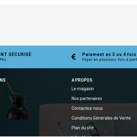
ENT SÉCURISÉ
Paiement en 3 ou 4 fois
YPAL
Payer en plusieurs fois à par
ONS
A PROPOS
Le magasin
Nos partenaires
Contactez-nous
Conditions Générales de Vente
Plan du site