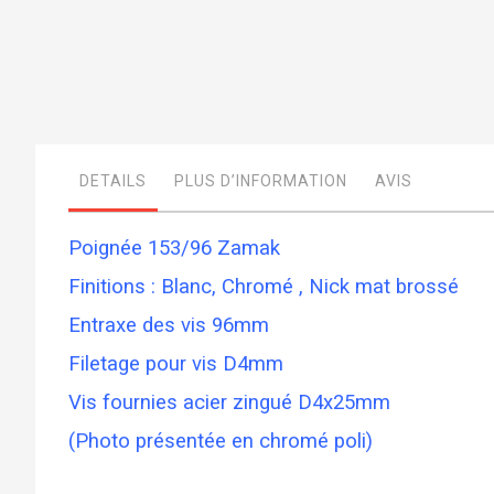
Skip
to
the
beginning
of
DETAILS
PLUS D’INFORMATION
AVIS
the
images
gallery
Poignée 153/96 Zamak
Finitions : Blanc, Chromé , Nick mat brossé
Entraxe des vis 96mm
Filetage pour vis D4mm
Vis fournies acier zingué D4x25mm
(Photo présentée en chromé poli)