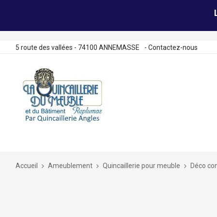
5 route des vallées - 74100 ANNEMASSE
-
Contactez-nous
Allez
au
contenu
Accueil
Ameublement
Quincaillerie pour meuble
Déco co
Skip
to