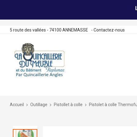
5 route des vallées - 74100 ANNEMASSE
-
Contactez-nous
Allez
au
contenu
Accueil
Outillage
Pistollet à colle
Pistolet à colle Thermo
Skip
to