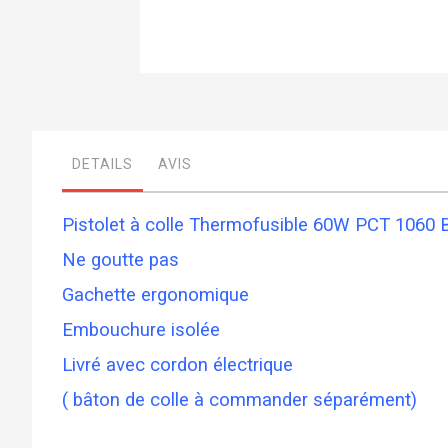
Skip
to
the
beginning
of
DETAILS
AVIS
the
images
gallery
Pistolet à colle Thermofusible 60W PCT 1060
Ne goutte pas
Gachette ergonomique
Embouchure isolée
Livré avec cordon électrique
( bâton de colle à commander séparément)