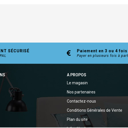
ENT SÉCURISÉ
Paiement en 3 ou 4 fois
YPAL
Payer en plusieurs fois à par
ONS
A PROPOS
Le magasin
Nos partenaires
Contactez-nous
Conditions Générales de Vente
Plan du site