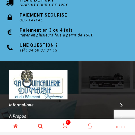
FRAIS DE PORT
GRATUIT POUR + DE 120€
PAIEMENT SÉCURISÉ
CB / PAYPAL
Paiement en 3 ou 4 fois
Payer en plusieurs fois à partir de 150€
UNE QUESTION ?
Tél : 04 50 37 31 13
Informations
A Propos
0
Contact