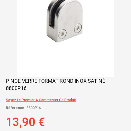
Skip
PINCE VERRE FORMAT ROND INOX SATINÉ
to
8800P16
the
beginning
of
Soyez Le Premier À Commenter Ce Produit
the
Référence
8800P16
images
gallery
13,90 €