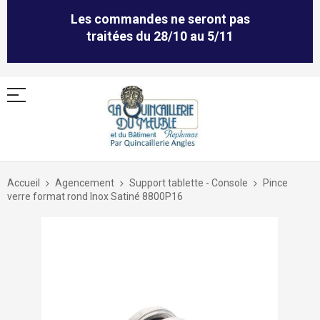
Les commandes ne seront pas
traitées du 28/10 au 5/11
Allez
au
Accueil
Agencement
Support tablette - Console
Pince
contenu
verre format rond Inox Satiné 8800P16
Skip
to
the
end
of
the
images
gallery