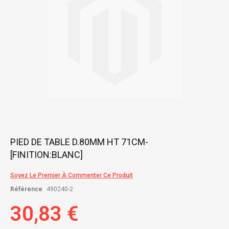
Skip
PIED DE TABLE D.80MM HT 71CM-
to
[FINITION:BLANC]
the
beginning
of
Soyez Le Premier À Commenter Ce Produit
the
Référence
490240-2
images
gallery
30,83 €