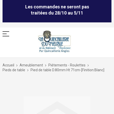
Les commandes ne seront pas
traitées du 28/10 au 5/11
Allez
au
Accueil
Ameublement
Piétements - Roulettes
contenu
Pieds de table
Pied de table D.80mm Ht 71cm-[Finition:Blanc]
Skip
to
the
end
of
the
images
gallery