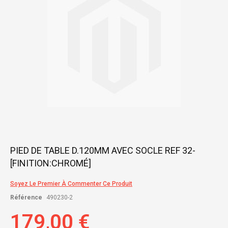
gallery
Skip
PIED DE TABLE D.120MM AVEC SOCLE REF 32-
to
[FINITION:CHROMÉ]
the
beginning
of
Soyez Le Premier À Commenter Ce Produit
the
Référence
490230-2
images
gallery
179,00 €