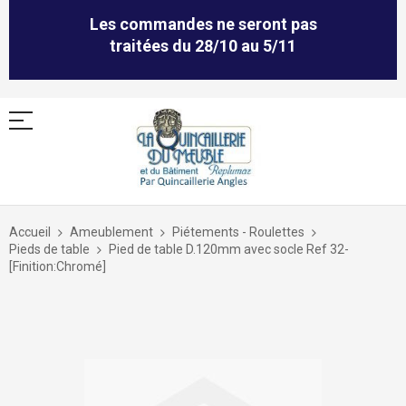
Les commandes ne seront pas
traitées du 28/10 au 5/11
Allez
au
Accueil
Ameublement
Piétements - Roulettes
contenu
Pieds de table
Pied de table D.120mm avec socle Ref 32-
[Finition:Chromé]
Skip
to
the
end
of
the
images