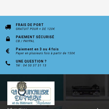
FRAIS DE PORT
GRATUIT POUR + DE 120€
PAIEMENT SÉCURISÉ
CB / PAYPAL
Paiement en 3 ou 4 fois
Payer en plusieurs fois à partir de 150€
UNE QUESTION ?
Tél : 04 50 37 31 13