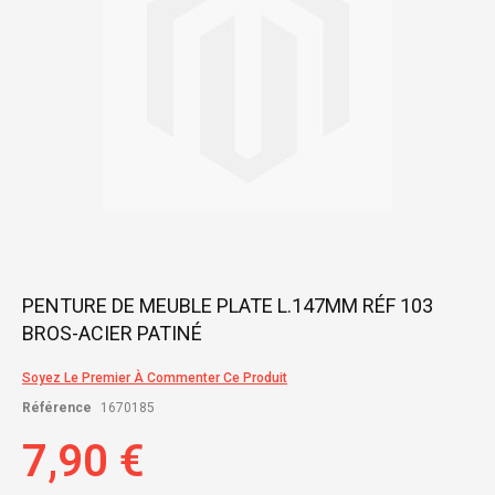
Skip
PENTURE DE MEUBLE PLATE L.147MM RÉF 103
to
BROS-ACIER PATINÉ
the
beginning
of
Soyez Le Premier À Commenter Ce Produit
the
Référence
1670185
images
gallery
7,90 €