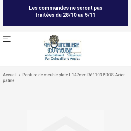
Les commandes ne seront pas
traitées du 28/10 au 5/11
Allez
au
Accueil
Penture de meuble plate L.147mm Réf 103 BROS-Acier
contenu
patiné
Skip
to
the
end
of
the
images
gallery