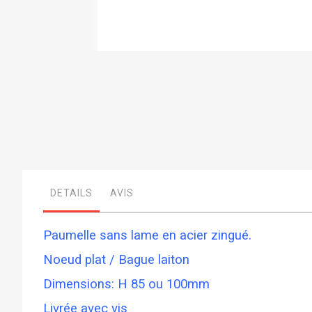
Skip
to
the
beginning
of
the
images
gallery
DETAILS
AVIS
Paumelle sans lame en acier zingué.
Noeud plat / Bague laiton
Dimensions: H 85 ou 100mm
Livrée avec vis