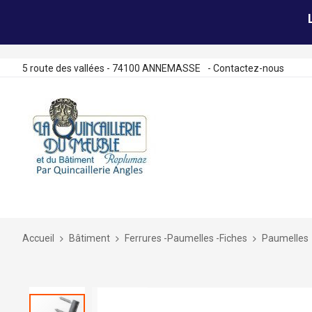
5 route des vallées - 74100 ANNEMASSE
-
Contactez-nous
Allez
au
contenu
Accueil
Bâtiment
Ferrures -Paumelles -Fiches
Paumelles
Skip
to