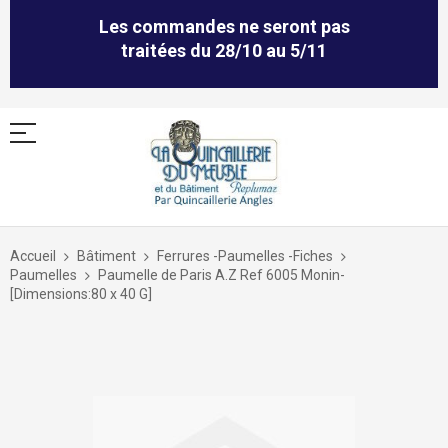
Les commandes ne seront pas
traitées du 28/10 au 5/11
Allez
au
Accueil
Bâtiment
Ferrures -Paumelles -Fiches
contenu
Paumelles
Paumelle de Paris A.Z Ref 6005 Monin-
[Dimensions:80 x 40 G]
Skip
to
the
end
of
the
images