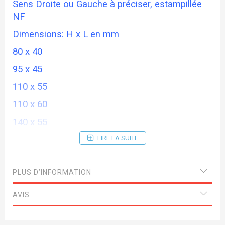
Sens Droite ou Gauche à préciser, estampillée
NF
Dimensions: H x L en mm
80 x 40
95 x 45
110 x 55
110 x 60
140 x 55
140 x 60
LIRE LA SUITE
140 x 70
PLUS D’INFORMATION
160 x 60
AVIS