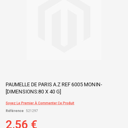
gallery
Skip
PAUMELLE DE PARIS A.Z REF 6005 MONIN-
to
[DIMENSIONS:80 X 40 G]
the
beginning
of
Soyez Le Premier À Commenter Ce Produit
the
Référence
521297
images
gallery
2,56 €