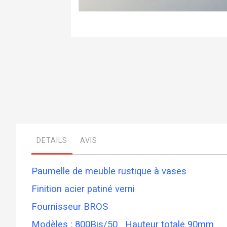
Skip
to
the
beginning
of
the
images
gallery
DETAILS
AVIS
Paumelle de meuble rustique à vases
Finition acier patiné verni
Fournisseur BROS
Modèles : 800Bis/50 Hauteur totale 90mm