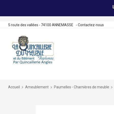
5 route des vallées - 74100 ANNEMASSE
-
Contactez-nous
Allez
au
contenu
Accueil
Ameublement
Paumelles - Charnières de meuble
Skip
to