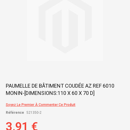
gallery
Skip
PAUMELLE DE BÂTIMENT COUDÉE AZ REF 6010
to
MONIN-[DIMENSIONS:110 X 60 X 70 D]
the
beginning
of
Soyez Le Premier À Commenter Ce Produit
the
Référence
521350-2
images
gallery
3,91 €