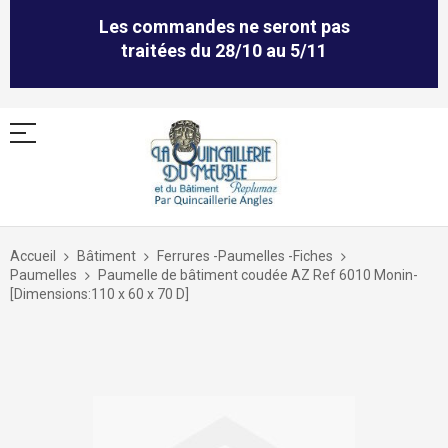
Les commandes ne seront pas
traitées du 28/10 au 5/11
Allez
au
Accueil
Bâtiment
Ferrures -Paumelles -Fiches
contenu
Paumelles
Paumelle de bâtiment coudée AZ Ref 6010 Monin-
[Dimensions:110 x 60 x 70 D]
Skip
to
the
end
of
the
images