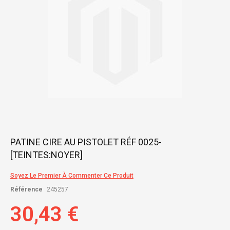
Skip
PATINE CIRE AU PISTOLET RÉF 0025-
to
[TEINTES:NOYER]
the
beginning
of
Soyez Le Premier À Commenter Ce Produit
the
Référence
245257
images
gallery
30,43 €