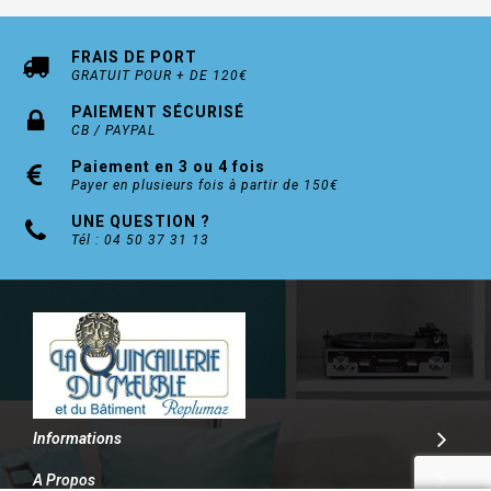
FRAIS DE PORT
GRATUIT POUR + DE 120€
PAIEMENT SÉCURISÉ
CB / PAYPAL
Paiement en 3 ou 4 fois
Payer en plusieurs fois à partir de 150€
UNE QUESTION ?
Tél : 04 50 37 31 13
Informations
A Propos