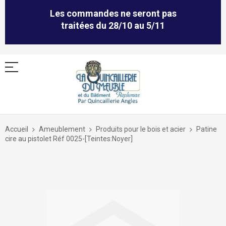
Les commandes ne seront pas
traitées du 28/10 au 5/11
Allez
au
Accueil
Ameublement
Produits pour le bois et acier
Patine
contenu
cire au pistolet Réf 0025-[Teintes:Noyer]
Skip
to
the
end
of
the
images
gallery