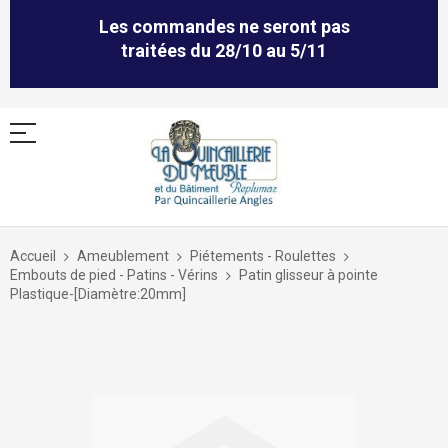
Les commandes ne seront pas
traitées du 28/10 au 5/11
Allez
au
Accueil
Ameublement
Piétements - Roulettes
contenu
Embouts de pied - Patins - Vérins
Patin glisseur à pointe
Plastique-[Diamètre:20mm]
Skip
to
the
end
of
the
images