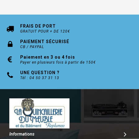
FRAIS DE PORT
GRATUIT POUR + DE 120€
PAIEMENT SÉCURISÉ
CB / PAYPAL
Paiement en 3 ou 4 fois
Payer en plusieurs fois à partir de 150€
UNE QUESTION ?
Tél : 04 50 37 31 13
Informations