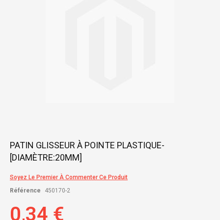
gallery
Skip
PATIN GLISSEUR À POINTE PLASTIQUE-
to
[DIAMÈTRE:20MM]
the
beginning
of
Soyez Le Premier À Commenter Ce Produit
the
Référence
450170-2
images
gallery
0,34 €