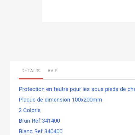
Skip
to
the
beginning
of
the
images
gallery
DETAILS
AVIS
Protection en feutre pour les sous pieds de chai
Plaque de dimension 100x200mm
2 Coloris
Brun Ref 341400
Blanc Ref 340400