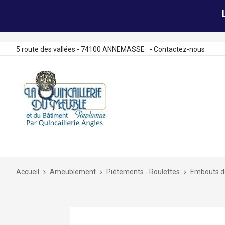
5 route des vallées - 74100 ANNEMASSE
-
Contactez-nous
Allez
au
contenu
Accueil
Ameublement
Piétements - Roulettes
Embouts de
Skip
to