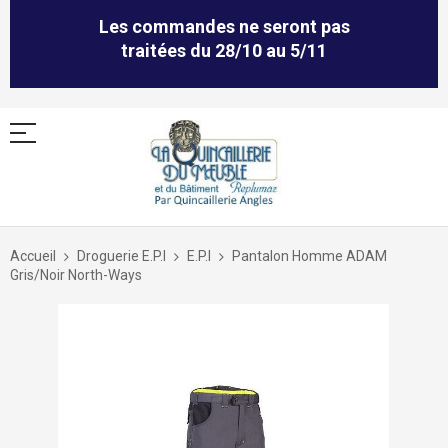
Les commandes ne seront pas
traitées du 28/10 au 5/11
Allez
au
Accueil
Droguerie E.P.I
E.P.I
Pantalon Homme ADAM
contenu
Gris/Noir North-Ways
Skip
to
the
end
of
the
images
gallery