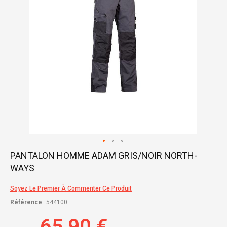
Skip
PANTALON HOMME ADAM GRIS/NOIR NORTH-
to
WAYS
the
beginning
of
Soyez Le Premier À Commenter Ce Produit
the
Référence
544100
images
gallery
65,90 €