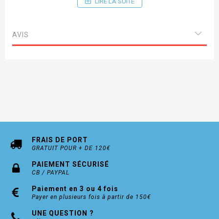
LIRE LA SUITE
- 1 poche stylos.
- Porte genouillères Oxford 600 D.
- Ourlet 2 longueurs.
AVIS
Taille : 40 - 42 - 44 - 46 - 48 - 50 (autres tailles
sur demande)
Marque : NORTH-WAYS Modèle ADAM
FRAIS DE PORT
GRATUIT POUR + DE 120€
PAIEMENT SÉCURISÉ
CB / PAYPAL
Paiement en 3 ou 4 fois
Payer en plusieurs fois à partir de 150€
UNE QUESTION ?