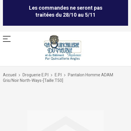
Les commandes ne seront pas
traitées du 28/10 au 5/11
Allez
au
Accueil
Droguerie E.P.I
E.P.I
Pantalon Homme ADAM
contenu
Gris/Noir North-Ways-[Taille:T50]
Skip
to
the
end
of
the
images
gallery