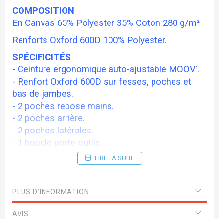
COMPOSITION
En Canvas 65% Polyester 35% Coton 280 g/m²
Renforts Oxford 600D
100% Polyester.
SPÉCIFICITÉS
- Ceinture ergonomique auto-ajustable MOOV'.
- Renfort Oxford 600D sur fesses, poches et
bas de jambes.
- 2 poches repose mains.
- 2 poches arrière.
- 2 poches latérales.
- 1 boucle porte-outils.
- 1 poche mètre.
LIRE LA SUITE
- 1 poche stylos.
- Porte genouillères Oxford 600 D.
- Ourlet 2 longueurs.
PLUS D’INFORMATION
Taille : 40 - 42 - 44 - 46 - 48 - 50 (autres tailles
AVIS