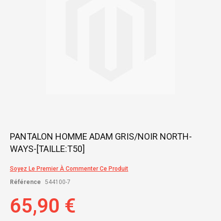
Skip
PANTALON HOMME ADAM GRIS/NOIR NORTH-
to
WAYS-[TAILLE:T50]
the
beginning
of
Soyez Le Premier À Commenter Ce Produit
the
Référence
544100-7
images
gallery
65,90 €