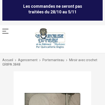
Les commandes ne seront pas
traitées du 28/10 au 5/11
Allez
au
Accueil
Agencement
Portemanteau
Miroir avec crochet
contenu
GRIIPA 3848
Skip
to
the
end
of
the
images
gallery