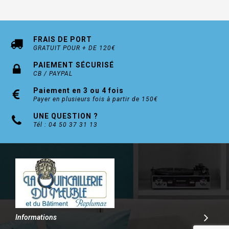
FRAIS DE PORT
GRATUIT POUR + DE 120€
PAIEMENT SÉCURISÉ
CB / PAYPAL
Paiement en 3 ou 4 fois
Payer en plusieurs fois à partir de 150€
UNE QUESTION ?
Tél : 04 50 37 31 13
Informations