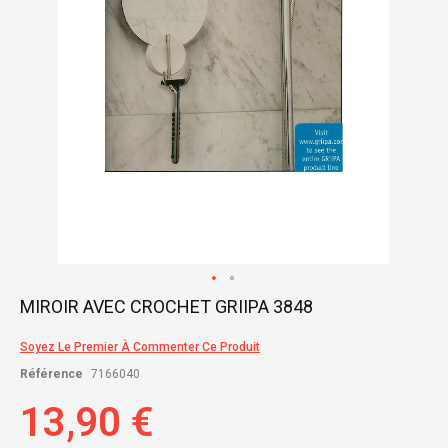
Skip
MIROIR AVEC CROCHET GRIIPA 3848
to
the
Soyez Le Premier À Commenter Ce Produit
beginning
of
Référence
7166040
the
images
13,90 €
gallery