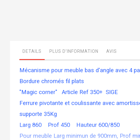
Skip
to
the
beginning
of
DETAILS
PLUS D’INFORMATION
AVIS
the
images
gallery
Mécanisme pour meuble bas d'angle avec 4 pa
Bordure chromés fil plats
"Magic corner" Article Ref 350+ SIGE
Ferrure pivotante et coulissante avec amortiss
supporte 35Kg
Larg 860 Prof 450 Hauteur 600/850
Pour meuble Larg minimun de 900mm, Prof mi