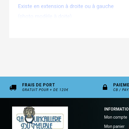
Existe en extension à droite ou à gauche
(photo modèle à doite)
FRAIS DE PORT
PAIEM
GRATUIT POUR + DE 120€
CB / PA
INFORMATI
Mon compte
Mon panier