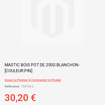
Skip
MASTIC BOIS POT DE 250G BLANCHON-
to
[COULEUR:PIN]
the
beginning
of
Soyez Le Premier À Commenter Ce Produit
the
Référence
159130-2
images
gallery
30,20 €