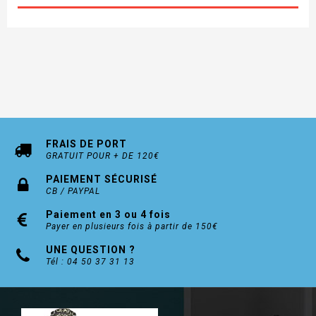
UTILISATION
:
Mélanger avec 2% de durcisseur.
Pot de 250g avec un tube 8g de durcisseur.
Pin, Chêne, Acajou
Marque BLANCHON
FRAIS DE PORT
GRATUIT POUR + DE 120€
PAIEMENT SÉCURISÉ
CB / PAYPAL
Paiement en 3 ou 4 fois
Payer en plusieurs fois à partir de 150€
UNE QUESTION ?
Tél : 04 50 37 31 13