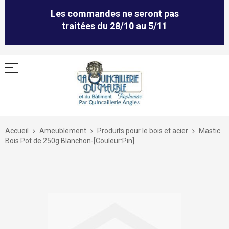
Les commandes ne seront pas
traitées du 28/10 au 5/11
Allez
au
Accueil
Ameublement
Produits pour le bois et acier
Mastic
contenu
Bois Pot de 250g Blanchon-[Couleur:Pin]
Skip
to
the
end
of
the
images
gallery