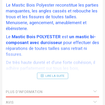
Le Mastic Bois Polyester reconstitue les parties
manquantes, les angles cassés et rebouche les
trous et les fissures de toutes tailles.
Menuiserie, agencement, ameublement et
ébénisterie.
Le
Mastic Bois POLYESTER
est
un mastic bi-
composant avec durcisseur
pour effectuer des
réparations de toutes tailles sans retrait ni
fissures.
De très haute dureté et d'une forte cohésion, il
adhère parfaitement sur tous les bois,
agglomérés et contreplaqués.
LIRE LA SUITE
Le
Mastic Bois POLYESTER
sèche très
rapidement, même en couche épaisse et peut
PLUS D’INFORMATION
être poncé, vissé, cloué, percé, scié et peint 20
min après son application.
AVIS