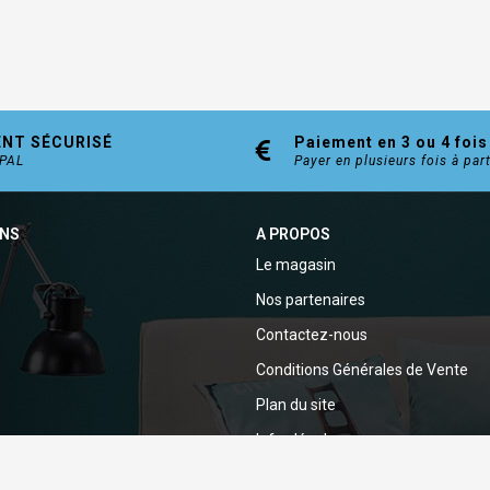
ENT SÉCURISÉ
Paiement en 3 ou 4 fois
YPAL
Payer en plusieurs fois à par
ONS
A PROPOS
Le magasin
Nos partenaires
Contactez-nous
Conditions Générales de Vente
Plan du site
Infos légales
Politique de confidentialité