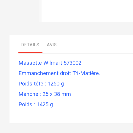
Skip
to
the
beginning
DETAILS
AVIS
of
the
images
gallery
Massette Wilmart 573002
Emmanchement droit Tri-Matière.
Poids tête : 1250 g
Manche : 25 x 38 mm
Poids : 1425 g