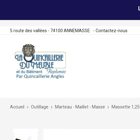
5 route des vallées - 74100 ANNEMASSE
-
Contactez-nous
Allez
au
contenu
Accueil
Outillage
Marteau - Maillet - Masse
Massette 1,2
Skip
to