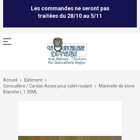
Les commandes ne seront pas
traitées du 28/10 au 5/11
Allez
au
Accueil
Bâtiment
contenu
Genouillère / Cardan Acces pour volet roulant
Manivelle de store
Blanche L.1.30ML
Skip
to
the
end
of
the
images