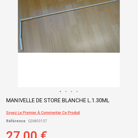
gallery
Skip
MANIVELLE DE STORE BLANCHE L.1.30ML
to
the
Soyez Le Premier À Commenter Ce Produit
beginning
of
Référence
QDM03157
the
images
27,00 €
gallery