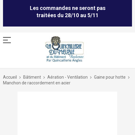
Les commandes ne seront pas
traitées du 28/10 au 5/11
Allez
au
Accueil
Bâtiment
Aération - Ventilation
Gaine pour hotte
contenu
Manchon de raccordement en acier
Skip
to
the
end
of
the
images
gallery