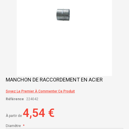
Skip
MANCHON DE RACCORDEMENT EN ACIER
to
the
Soyez Le Premier À Commenter Ce Produit
beginning
of
Référence
224042
the
images
4,54 €
gallery
À partir de
Diamètre