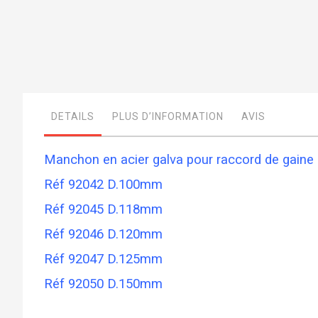
Skip
to
the
beginning
of
DETAILS
PLUS D’INFORMATION
AVIS
the
images
gallery
Manchon en acier galva pour raccord de gain
Réf 92042 D.100mm
Réf 92045 D.118mm
Réf 92046 D.120mm
Réf 92047 D.125mm
Réf 92050 D.150mm