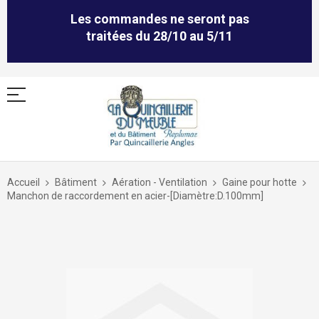
Les commandes ne seront pas
traitées du 28/10 au 5/11
Allez
au
Accueil
Bâtiment
Aération - Ventilation
Gaine pour hotte
contenu
Manchon de raccordement en acier-[Diamètre:D.100mm]
Skip
to
the
end
of
the
images
gallery