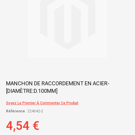
Skip
MANCHON DE RACCORDEMENT EN ACIER-
to
[DIAMÈTRE:D.100MM]
the
beginning
of
Soyez Le Premier À Commenter Ce Produit
the
Référence
224042-2
images
gallery
4,54 €