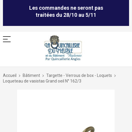
Les commandes ne seront pas
traitées du 28/10 au 5/11
Allez
au
Accueil
Bâtiment
Targette - Verrous de box - Loquets
contenu
Loqueteau de vasistas Grand oeil N° 162/3
Skip
to
the
end
of
the
images
gallery