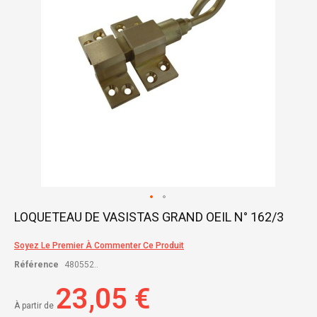
Skip
LOQUETEAU DE VASISTAS GRAND OEIL N° 162/3
to
the
Soyez Le Premier À Commenter Ce Produit
beginning
of
Référence
480552..
the
images
23,05 €
gallery
À partir de