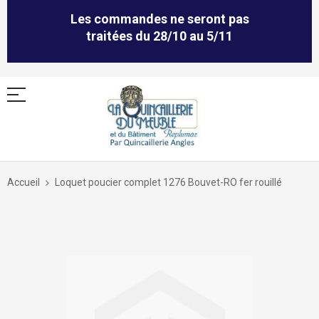
Les commandes ne seront pas
traitées du 28/10 au 5/11
Allez
au
Accueil
Loquet poucier complet 1276 Bouvet-RO fer rouillé
contenu
Skip
to
the
end
of
the
images
gallery