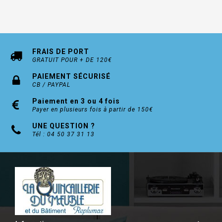
FRAIS DE PORT
GRATUIT POUR + DE 120€
PAIEMENT SÉCURISÉ
CB / PAYPAL
Paiement en 3 ou 4 fois
Payer en plusieurs fois à partir de 150€
UNE QUESTION ?
Tél : 04 50 37 31 13