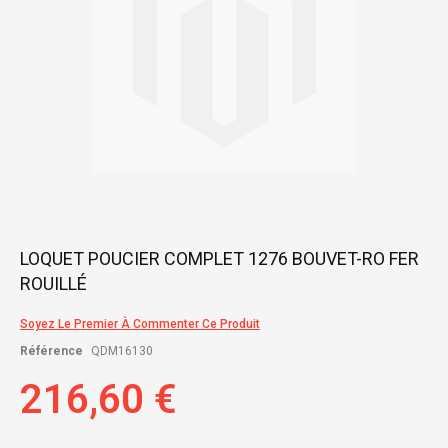
Skip
LOQUET POUCIER COMPLET 1276 BOUVET-RO FER
to
ROUILLÉ
the
beginning
of
Soyez Le Premier À Commenter Ce Produit
the
Référence
QDM16130
images
gallery
216,60 €