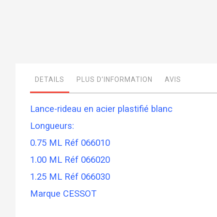
Skip
to
the
beginning
of
DETAILS
PLUS D’INFORMATION
AVIS
the
images
gallery
Lance-rideau en acier plastifié blanc
Longueurs:
0.75 ML Réf 066010
1.00 ML Réf 066020
1.25 ML Réf 066030
Marque CESSOT