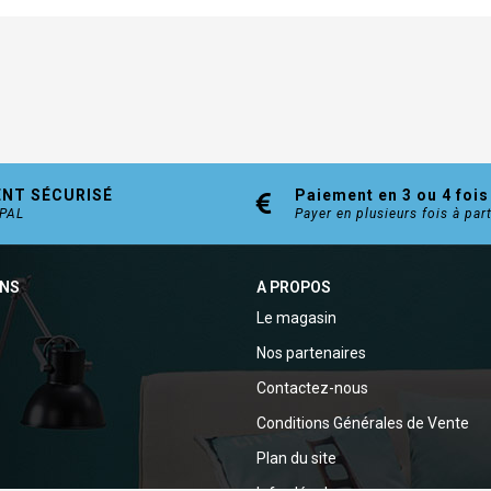
ENT SÉCURISÉ
Paiement en 3 ou 4 fois
YPAL
Payer en plusieurs fois à par
ONS
A PROPOS
Le magasin
Nos partenaires
Contactez-nous
Conditions Générales de Vente
Plan du site