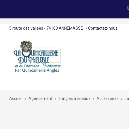
5 route des vallées - 74100 ANNEMASSE
-
Contactez-nous
Allez
au
contenu
Accueil
Agencement
Tringles à rideaux
Accessoires
La
Skip
to