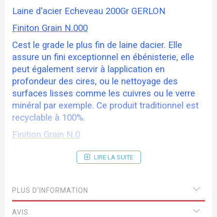
Laine d'acier Echeveau 200Gr GERLON
Finiton Grain N.000
Cest le grade le plus fin de laine dacier. Elle
assure un fini exceptionnel en ébénisterie, elle
peut également servir à lapplication en
profondeur des cires, ou le nettoyage des
surfaces lisses comme les cuivres ou le verre
minéral par exemple. Ce produit traditionnel est
recyclable à 100%.
Finition Grain N.0
Cette laine dacier est utilisée pour le ponçage
LIRE LA SUITE
des meubles neufs et leur préparation avant
finition avec une laine plus fine. Elle peut aussi
servir au décirage des vieux meubles sans en
PLUS D’INFORMATION
altérer la patine ou encore au nettoyage des
marbres et autres pierres lisses. Les
AVIS