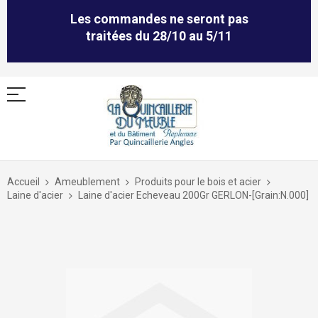
Les commandes ne seront pas
traitées du 28/10 au 5/11
Allez
au
Accueil
Ameublement
Produits pour le bois et acier
contenu
Laine d'acier
Laine d'acier Echeveau 200Gr GERLON-[Grain:N.000]
Skip
to
the
end
of
the
images
gallery