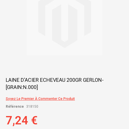
Skip
LAINE D'ACIER ECHEVEAU 200GR GERLON-
to
[GRAIN:N.000]
the
beginning
of
Soyez Le Premier À Commenter Ce Produit
the
Référence
318150
images
gallery
7,24 €