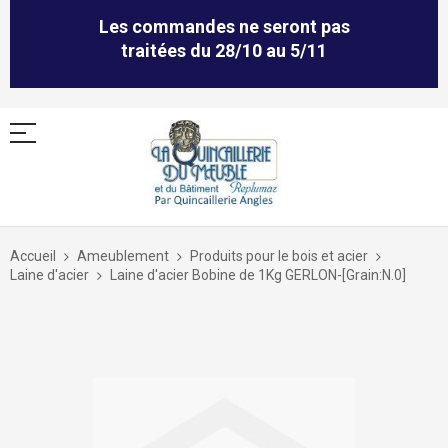
Les commandes ne seront pas
traitées du 28/10 au 5/11
Allez
au
Accueil
Ameublement
Produits pour le bois et acier
contenu
Laine d'acier
Laine d'acier Bobine de 1Kg GERLON-[Grain:N.0]
Skip
to
the
end
of
the
images
gallery