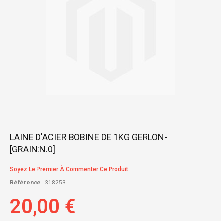
Skip
LAINE D'ACIER BOBINE DE 1KG GERLON-
to
[GRAIN:N.0]
the
beginning
of
Soyez Le Premier À Commenter Ce Produit
the
Référence
318253
images
gallery
20,00 €