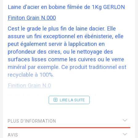
Laine d'acier en bobine filmée de 1Kg GERLON
Finiton Grain N.000
Cest le grade le plus fin de laine dacier. Elle
assure un fini exceptionnel en ébénisterie, elle
peut également servir à lapplication en
profondeur des cires, ou le nettoyage des
surfaces lisses comme les cuivres ou le verre
minéral par exemple. Ce produit traditionnel est
recyclable à 100%.
Finition Grain N.0
Cette laine dacier est utilisée pour le ponçage
LIRE LA SUITE
des meubles neufs et leur préparation avant
finition avec une laine plus fine. Elle peut aussi
servir au décirage des vieux meubles sans en
PLUS D’INFORMATION
altérer la patine ou encore au nettoyage des
marbres et autres pierres lisses. Les
AVIS