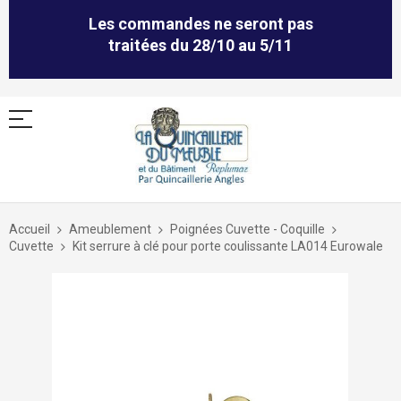
Les commandes ne seront pas
traitées du 28/10 au 5/11
Allez
au
Accueil
Ameublement
Poignées Cuvette - Coquille
contenu
Cuvette
Kit serrure à clé pour porte coulissante LA014 Eurowale
Skip
to
the
end
of
the
images
gallery