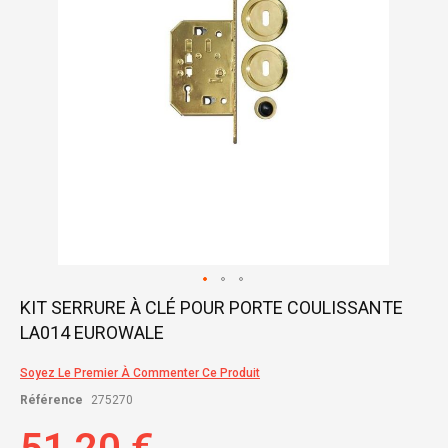
Skip
KIT SERRURE À CLÉ POUR PORTE COULISSANTE
to
LA014 EUROWALE
the
beginning
of
Soyez Le Premier À Commenter Ce Produit
the
Référence
275270
images
gallery