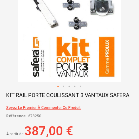
Skip
KIT RAIL PORTE COULISSANT 3 VANTAUX SAFERA
to
the
Soyez Le Premier À Commenter Ce Produit
beginning
of
Référence
678250.
the
images
387,00 €
gallery
À partir de