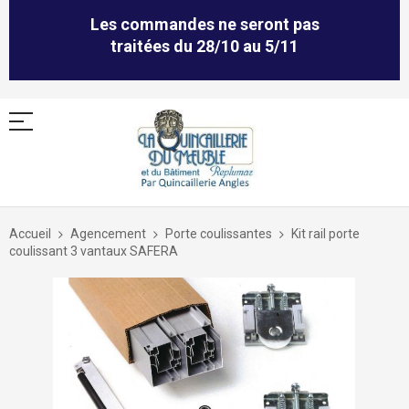
Les commandes ne seront pas
traitées du 28/10 au 5/11
Allez
au
Accueil
Agencement
Porte coulissantes
Kit rail porte
contenu
coulissant 3 vantaux SAFERA
Skip
to
the
end
of
the
images
gallery