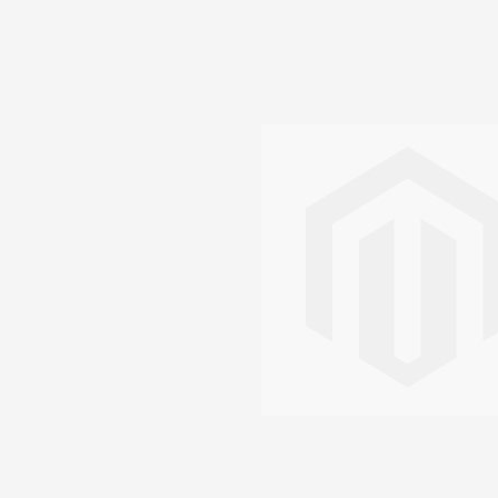
the
end
of
the
images
gallery