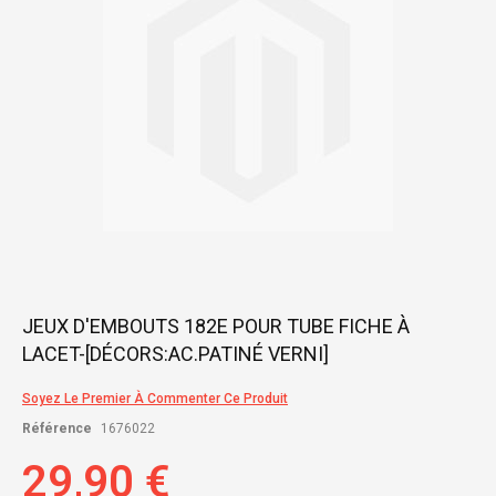
gallery
Skip
JEUX D'EMBOUTS 182E POUR TUBE FICHE À
to
LACET-[DÉCORS:AC.PATINÉ VERNI]
the
beginning
of
Soyez Le Premier À Commenter Ce Produit
the
Référence
1676022
images
gallery
29,90 €