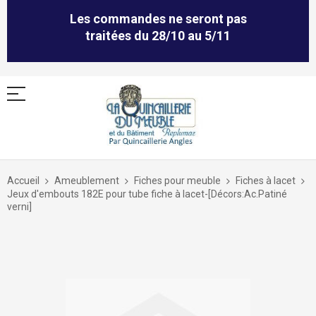
Les commandes ne seront pas
traitées du 28/10 au 5/11
Allez
au
Accueil
Ameublement
Fiches pour meuble
Fiches à lacet
contenu
Jeux d'embouts 182E pour tube fiche à lacet-[Décors:Ac.Patiné
verni]
Skip
to
the
end
of
the
images