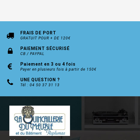
FRAIS DE PORT
GRATUIT POUR + DE 120€
PAIEMENT SÉCURISÉ
CB / PAYPAL
Paiement en 3 ou 4 fois
Payer en plusieurs fois à partir de 150€
UNE QUESTION ?
Tél : 04 50 37 31 13