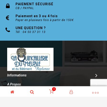
PAIEMENT SÉCURISÉ
CB / PAYPAL
Paiement en 3 ou 4 fois
Payer en plusieurs fois à partir de 150€
UNE QUESTION ?
Tél : 04 50 37 31 13
Informations
A Propos
0
Contact
© Kalitys Multimédia