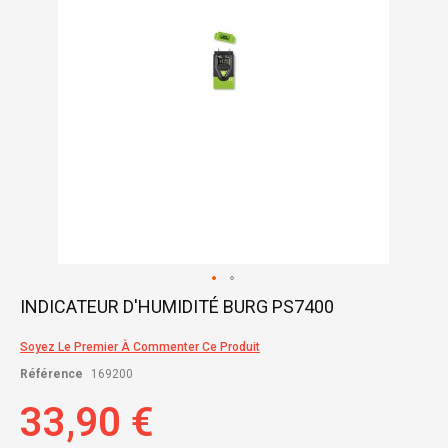
Skip
INDICATEUR D'HUMIDITÉ BURG PS7400
to
the
Soyez Le Premier À Commenter Ce Produit
beginning
of
Référence
169200
the
images
33,90 €
gallery