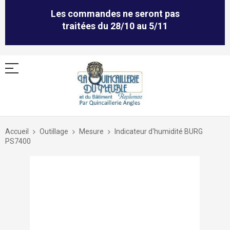
Les commandes ne seront pas
traitées du 28/10 au 5/11
Allez
au
Accueil
Outillage
Mesure
Indicateur d'humidité BURG
contenu
PS7400
Skip
to
the
end
of
the
images
gallery