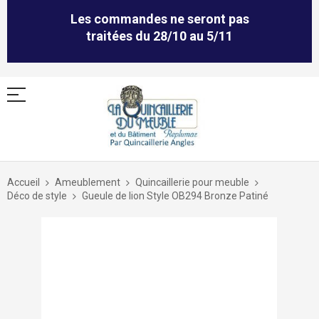
Les commandes ne seront pas
traitées du 28/10 au 5/11
Allez
au
Accueil
Ameublement
Quincaillerie pour meuble
contenu
Déco de style
Gueule de lion Style OB294 Bronze Patiné
Skip
to
the
end
of
the
images
gallery