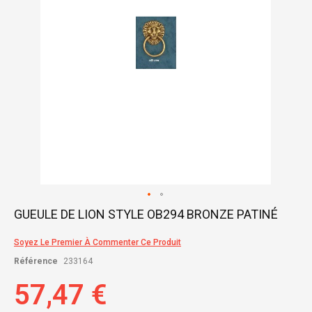
Skip
GUEULE DE LION STYLE OB294 BRONZE PATINÉ
to
the
Soyez Le Premier À Commenter Ce Produit
beginning
of
Référence
233164
the
images
57,47 €
gallery